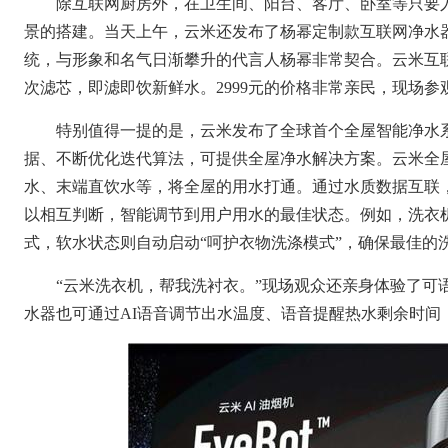
除互联网厨房外，在卫生间、阳台、客厅、卧室等只要
景的搭建。当天上午，云米还发布了杨幂定制款互联网净水器
统，与形象和名气日渐攀升的代言人杨幂非常契合。云米互联网
次滤芯，即滤即饮新鲜水。2999元的价格非常亲民，现场
特别值得一提的是，云米发布了全球首个全屋智能净水
据、不断优化迭代算法，可提供全屋净水解决方案。云米全
水、末端直饮水等，将全屋的用水打通。通过水质数据互联
以相互判断，智能调节到用户用水的最佳状态。例如，洗衣
式，软水状态则自动启动“呵护衣物洗涤模式”，确保最佳的
“云米洗衣机，帮我洗衬衣。”现场观众还亲身体验了可
水器也可通过AI语音调节出水温度、语音提醒热水剩余时间