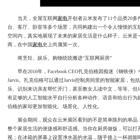
当天，全屋互联网
家电
开创者云米发布了11个品类20
台、客厅、卧室等多个场景，共同构建出一个令人憧憬的互
空间内，真实地展现了未来的家居生活是什么样子。云米是
商，在中国
家电
史上尚属第一次。
将烹饪、娱乐、购物统统搬进“互联网厨房”
早在2016年，Facebook CEO扎克伯格因痴迷《
Jarvis。扎克伯格可以通过Jarvis控制房间里的智能家
乐、识别来访亲友帮忙开门，甚至教女儿读中文，等等。但Ja
有足够的人工智能水平自行分析各种动作、语音和给出行为
伯格的家却更加智能化、场景化、人性化。
展会期间，观众在云米展区看到的不是简单陈列的单品
整个家居生活的便捷感和舒适感。当你在厨房做饭，可以打开云
视；在冰箱的屏幕上设置净水器的水温，随手接上一杯就能喝